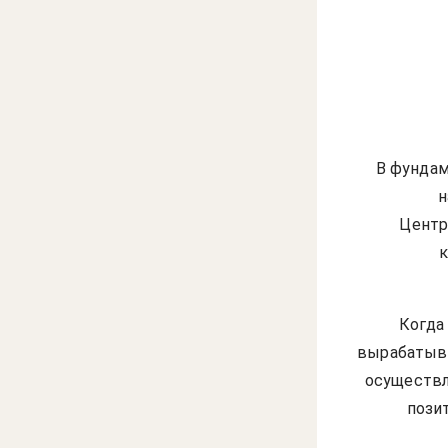
В фундам
н
Центр
Когда
вырабатыва
осуществл
пози