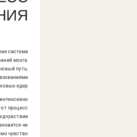
НИЯ
рая система
аний мозга.
овый путь,
азованиями
ковых ядер.
 интенсивно
тот процесс
редчувствии
ановится не
мо чувство.