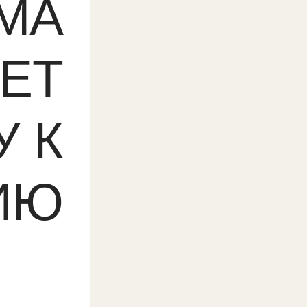
МА
ЕТ
 К
ИЮ