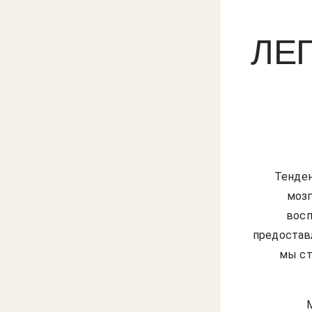
ЛЕ
Тенден
мозг
восп
предостав
мы ст