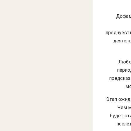
Дофам
предчувст
деятел
Любо
перио
предсказ
мо
Этап ожид
Чем м
будет ст
после