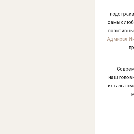
подстраив
самых люб
позитивны
Адмирал И
пр
Соврем
наш голов
их в автом
м