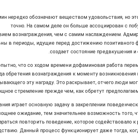
ин нередко обозначают веществом удовольствия, но эт
точно. На самом деле он больше ассоциирован с по
вием вознаграждения, чем с самим наслаждением. Адмир
ьны в периоды, идущие перед достижению позитивного ф
создает состояние предвкушения и 
пытно, что со ходом времени дофаминовая работа пере
да обретения вознаграждения к моменту возникновения 
ывающего эту награду. Это раскрывает, отчего люди мо
щное стремление прежде чем, как обретут предполагаем
ания играет основную задачу в закреплении поведенческ
ощнее ожидание, тем значительнее возможность того, ч
араться повторить поведение, которое содействовало к
дствию. Данный процесс функционирует даже тогда, ког