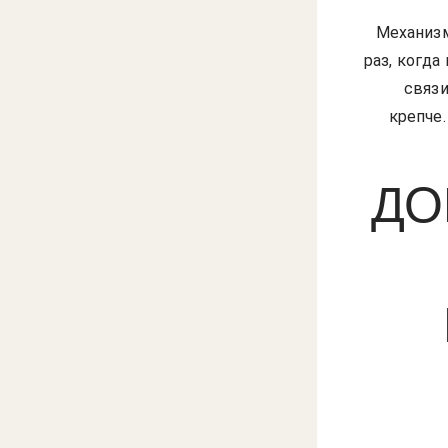
Механизм
раз, когд
связи
крепче
ДО