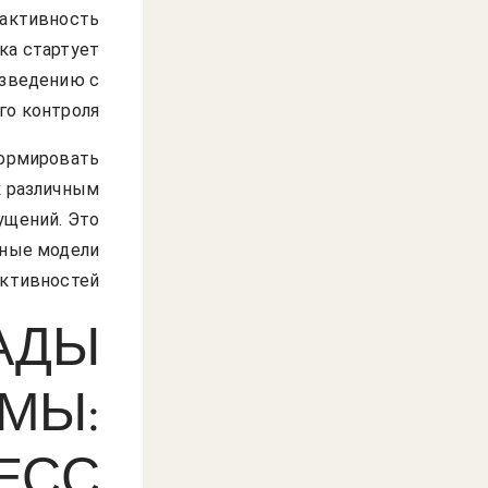
 активность
ка стартует
изведению с
о контроля.
формировать
к различным
ущений. Это
нные модели
ктивностей.
АДЫ
МЫ:
ЕСС