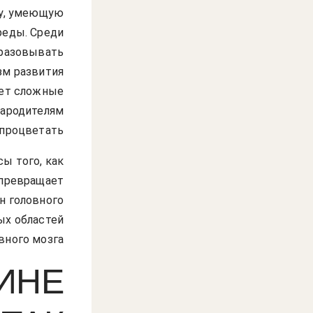
ру, умеющую
реды. Среди
бразовывать
зм развития
ает сложные
рародителям
процветать.
ы того, как
 превращает
н головного
ых областей
вного мозга.
ИНЕ