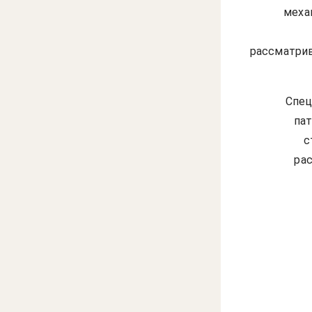
меха
рассматрив
Спец
пат
с
ра