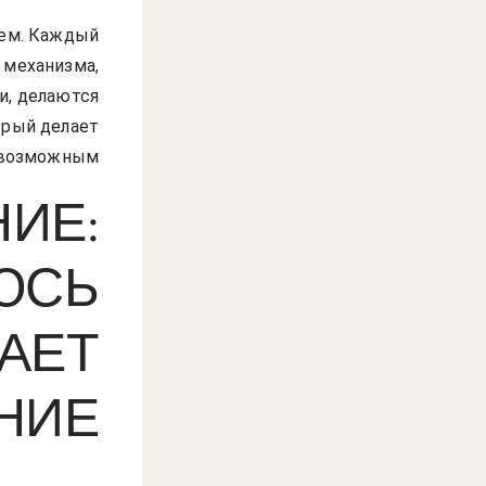
ием. Каждый
 механизма,
и, делаются
орый делает
 возможным.
ИЕ:
ЮСЬ
АЕТ
НИЕ