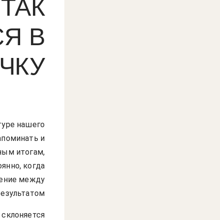
ТАК
Я В
ЧКУ
туре нашего
апоминать и
ным итогам,
янно, когда
нение между
езультатом.
 склоняется