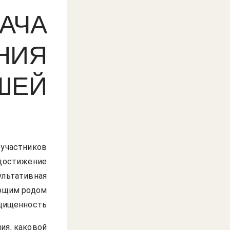
АЧА
НИЯ
ШЕЙ
 участников
 достижение
ультативная
ующим родом
щищенность.
ия, каковой