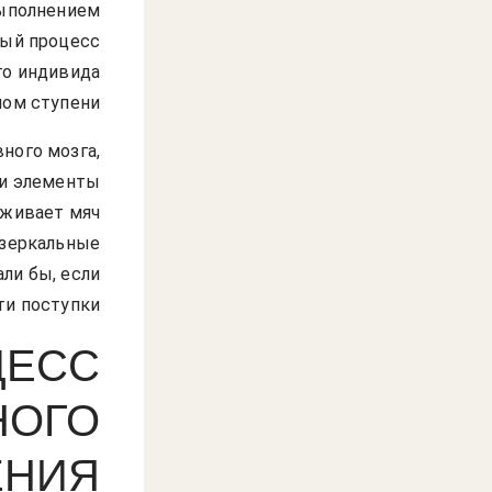
выполнением
ный процесс
го индивида
ном ступени.
ного мозга,
 и элементы
аживает мяч
 зеркальные
ли бы, если
и поступки.
ЦЕСС
НОГО
ЕНИЯ