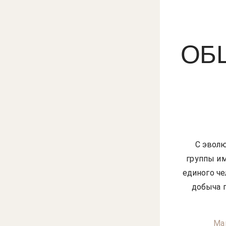
ОБ
С эволю
группы им
единого че
добыча 
Ма