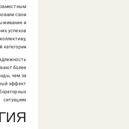
 совместным
ровали свои
выживание и
них успехов
 коллективу,
й категории.
надлежность
ывают более
нды, чем за
нный эффект
абораторных
ситуациях.
ГИЯ