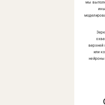
мы выполн
ины
моделирова
Зерк
охва
верхней 
или к
нейроны 