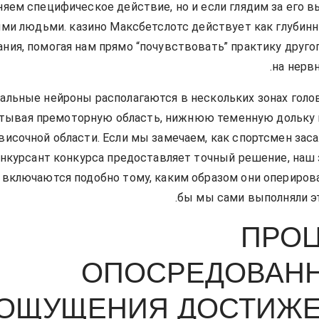
яем специфическое действие, но и если глядим за его 
ми людьми. казино Максбетслотс действует как глубин
ния, помогая нам прямо “почувствовать” практику друго
на нерв
альные нейроны располагаются в нескольких зонах голов
тывая премоторную область, нижнюю теменную дольку
височной области. Если мы замечаем, как спортсмен зас
онкурсант конкурса предоставляет точный решение, наш
включаются подобно тому, каким образом они оперирова
бы мы сами выполняли эт
ПРО
ОПОСРЕДОВАН
ОЩУЩЕНИЯ ДОСТИЖ