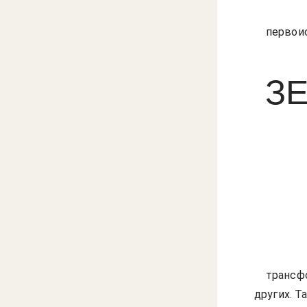
первои
З
трансф
других. Т