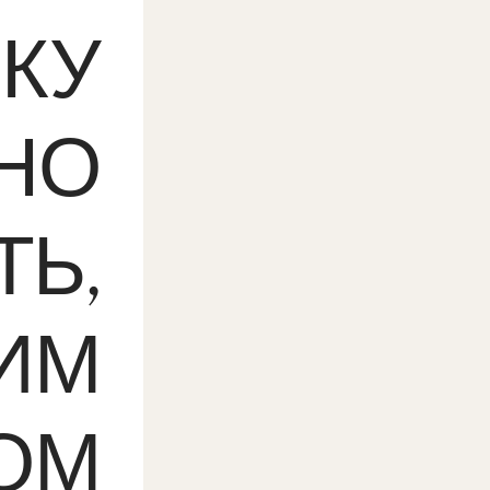
КУ
НО
Ь,
ИМ
ОМ