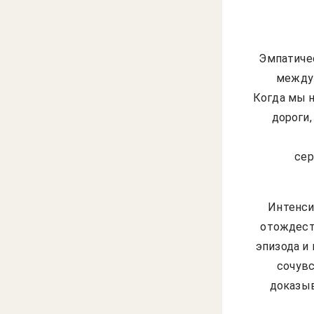
Эмпатиче
между 
Когда мы н
дороги
сер
Интенси
отождест
эпизода и
сочув
доказыв