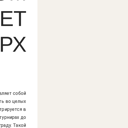
РЕТ
РХ
вляет собой
ть во целых
трируется в
турнирах до
раду. Такой