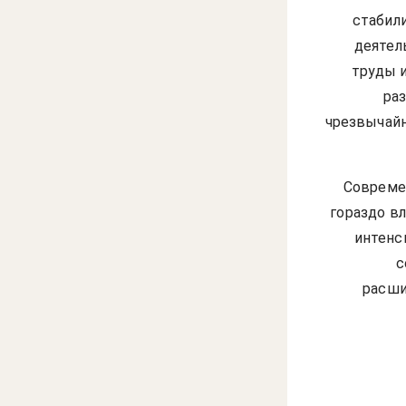
стабил
деятел
труды и
ра
чрезвычайн
Совреме
гораздо в
интенс
с
расши