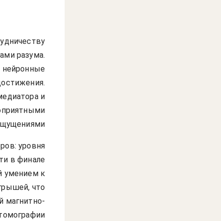
рудничеству
ами разума.
е нейронные
достижения.
медиатора и
гоприятными
щущениями.
ров: уровня
ти в финале
й умением к
грышей, что
й магнитно-
томографии.