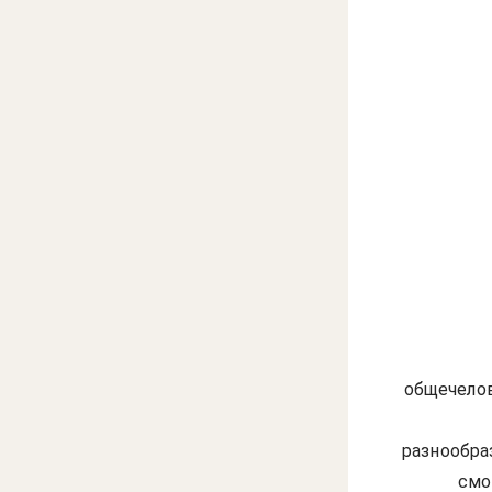
общечелов
разнообра
смо