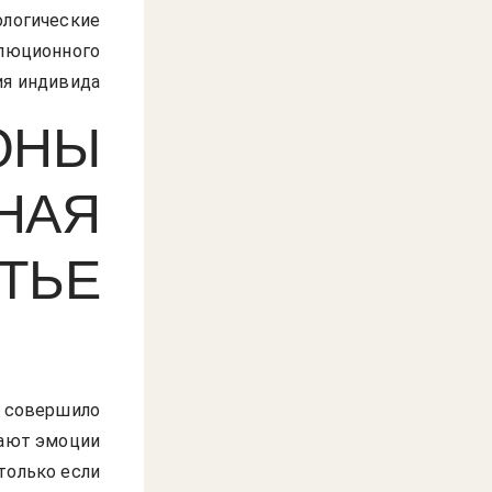
ологические
олюционного
я индивида.
ОНЫ
НАЯ
ТЬЕ
а совершило
щают эмоции
только если