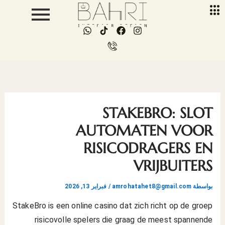
خطي
لى
W
I
F
I
لمحتوى
h
c
a
n
a
o
c
s
t
n
e
t
s
-
b
a
a
p
o
g
p
h
o
r
p
o
k
a
n
m
STAKEBRO: SLOT
e
-
AUTOMATEN VOOR
c
a
RISICODRAGERS EN
l
l
VRIJBUITERS
1
بواسطة
amrohatahet8@gmail.com
/
فبراير 13, 2026
StakeBro is een online casino dat zich richt op de groep
risicovolle spelers die graag de meest spannende