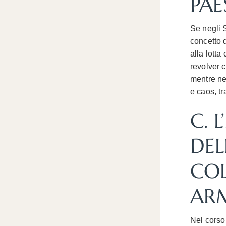
PAE
Se negli S
concetto d
alla lotta
revolver 
mentre ne
e caos, tr
C. 
DEL
COL
AR
Nel corso