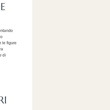
E
ventando
 o
 le figure
ra
e di
RI