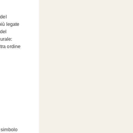
 del
più legate
 del
urale:
tra ordine
l simbolo