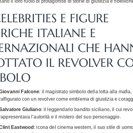
ano il loro ruolo di protagonisti di storie di giustizia e ribellion
CELEBRITIES E FIGURE
RICHE ITALIANE E
TERNAZIONALI CHE HA
TTATO IL REVOLVER C
MBOLO
Giovanni Falcone
: il magistrato simbolo della lotta alla mafia
raffigurato con un revolver come emblema di giustizia e coragg
Salvatore Giuliano
: il leggendario bandito siciliano, il cui revo
rappresentava l’autorità e il mistero del suo personaggio.
Clint Eastwood
: icona del cinema western, il suo stile di uom