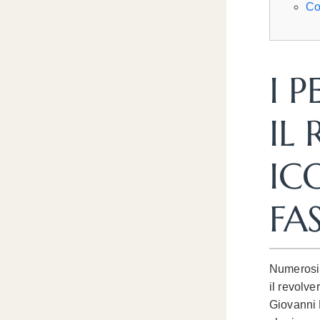
Co
I 
IL
IC
FA
Numerosi 
il revolve
Giovanni 