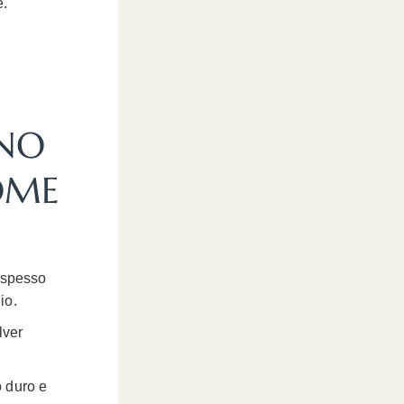
e.
NNO
OME
, spesso
io.
lver
o duro e