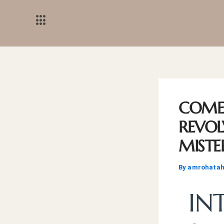
Skip
to
content
COME 
REVOL
MISTE
By
amrohata
IN