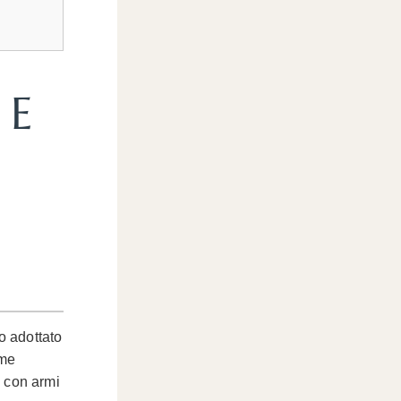
 E
o adottato
ome
 con armi