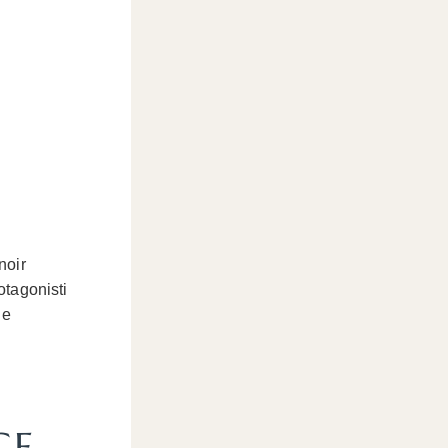
noir
otagonisti
 e
GE