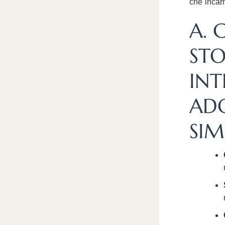
che incarn
A. 
STO
IN
ADO
SI