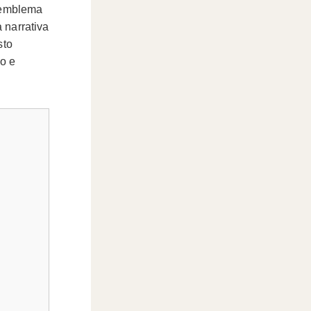
e emblema
a narrativa
sto
no e