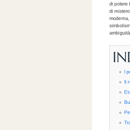
di potere 
di mistero
moderna, 
simbolism
ambiguità
IN
I 
Il
Es
Bu
Pe
Tra