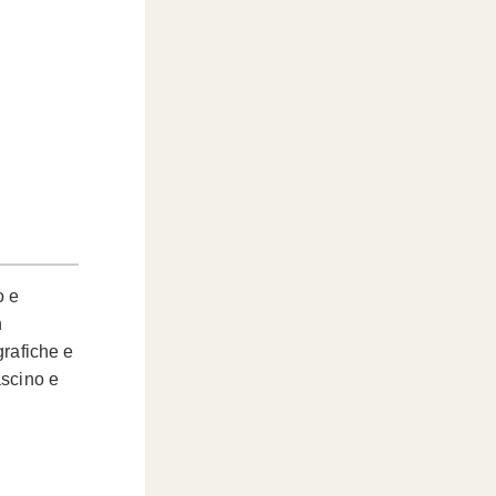
o e
n
grafiche e
ascino e