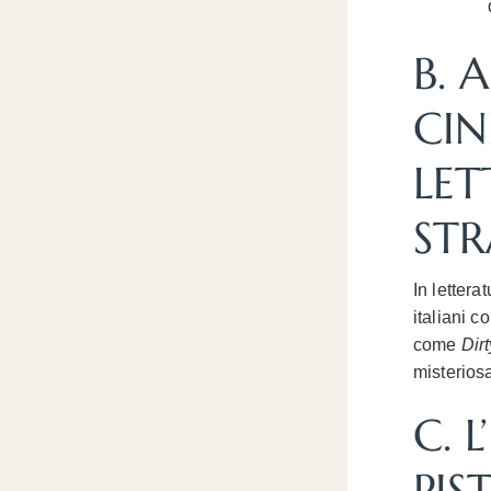
B. 
CIN
LET
STR
In lettera
italiani 
come
Dir
misteriosa
C. 
PIS