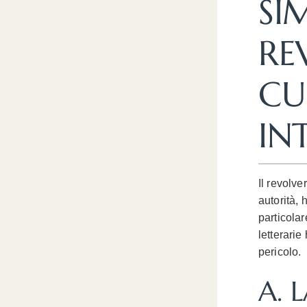
SI
RE
CU
IN
Il revolv
autorità, 
particolar
letterarie
pericolo.
A. 