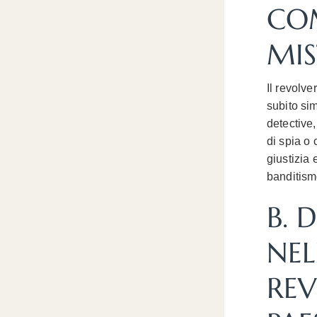
COM
MI
Il revolv
subito sim
detective,
di spia o 
giustizia 
banditismo
B. 
NEL
REV