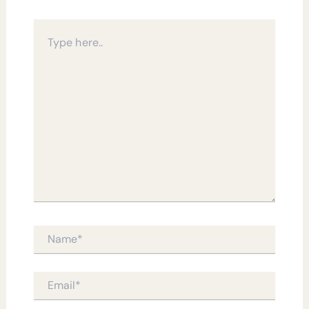
Type
here..
Name*
Email*