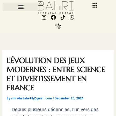
Skip
to
I
F
I
W
content
n
a
c
h
s
c
o
a
t
e
n
t
a
b
-
s
g
o
p
a
r
o
h
p
a
k
o
p
m
n
L’ÉVOLUTION DES JEUX
e
-
MODERNES : ENTRE SCIENCE
c
ET DIVERTISSEMENT EN
a
l
FRANCE
l
1
By
amrohatahet8@gmail.com
/
December 20, 2024
Depuis plusieurs décennies, l’univers des