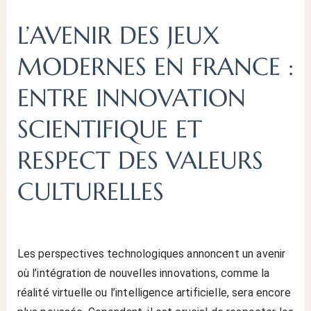
L’AVENIR DES JEUX
MODERNES EN FRANCE :
ENTRE INNOVATION
SCIENTIFIQUE ET
RESPECT DES VALEURS
CULTURELLES
Les perspectives technologiques annoncent un avenir
où l’intégration de nouvelles innovations, comme la
réalité virtuelle ou l’intelligence artificielle, sera encore