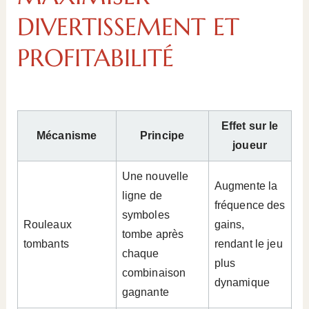
DIVERTISSEMENT ET
PROFITABILITÉ
Effet sur le
Mécanisme
Principe
joueur
Une nouvelle
Augmente la
ligne de
fréquence des
symboles
Rouleaux
gains,
tombe après
tombants
rendant le jeu
chaque
plus
combinaison
dynamique
gagnante