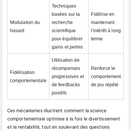
Techniques
basées sur la
Fidélise en
Modulation du
recherche
maintenant
hasard
scientifique
l’intérêt à long
pour équilibrer
terme
gains et pertes
Utilisation de
récompenses
Renforce le
Fidélisation
progressives et
comportement
comportementale
de feedbacks
de jeu répété
positifs
Ces mécanismes illustrent comment la science
comportementale optimise à la fois le divertissement
et la rentabilité, tout en soulevant des questions