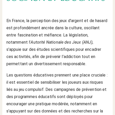
En France, la perception des jeux d’argent et de hasard
est profondément ancrée dans la culture, oscillant
entre fascination et méfiance. La législation,
notamment l’
Autorité Nationale des Jeux (ANJ)
,
s’appuie sur des études scientifiques pour encadrer
ces activités, afin de prévenir l’addiction tout en
permettant un divertissement responsable.
Les questions éducatives prennent une place cruciale :
il est essentiel de sensibiliser les joueurs aux risques
liés au jeu compulsif. Des campagnes de prévention et
des programmes éducatifs sont déployés pour
encourager une pratique modérée, notamment en
s’appuyant sur des données et des recherches sur la