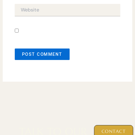
Website
Save my name, email, and website in this
browser for the next time I comment.
TALK TO OUR
CONTACT