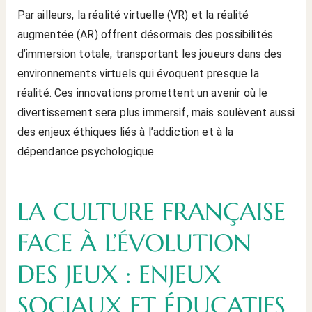
Par ailleurs, la réalité virtuelle (VR) et la réalité
augmentée (AR) offrent désormais des possibilités
d’immersion totale, transportant les joueurs dans des
environnements virtuels qui évoquent presque la
réalité. Ces innovations promettent un avenir où le
divertissement sera plus immersif, mais soulèvent aussi
des enjeux éthiques liés à l’addiction et à la
dépendance psychologique.
LA CULTURE FRANÇAISE
FACE À L’ÉVOLUTION
DES JEUX : ENJEUX
SOCIAUX ET ÉDUCATIFS