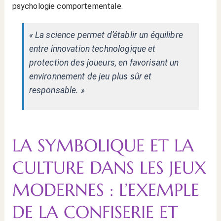
psychologie comportementale.
« La science permet d’établir un équilibre
entre innovation technologique et
protection des joueurs, en favorisant un
environnement de jeu plus sûr et
responsable. »
LA SYMBOLIQUE ET LA
CULTURE DANS LES JEUX
MODERNES : L’EXEMPLE
DE LA CONFISERIE ET