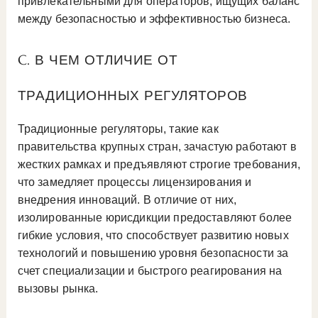
привлекательными для операторов, ищущих баланс
между безопасностью и эффективностью бизнеса.
C. В ЧЕМ ОТЛИЧИЕ ОТ
ТРАДИЦИОННЫХ РЕГУЛЯТОРОВ
Традиционные регуляторы, такие как
правительства крупных стран, зачастую работают в
жестких рамках и предъявляют строгие требования,
что замедляет процессы лицензирования и
внедрения инноваций. В отличие от них,
изолированные юрисдикции предоставляют более
гибкие условия, что способствует развитию новых
технологий и повышению уровня безопасности за
счет специализации и быстрого реагирования на
вызовы рынка.