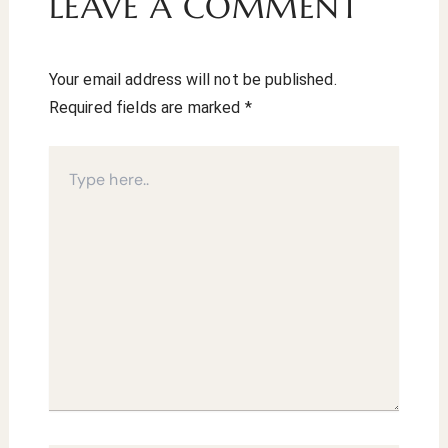
LEAVE A COMMENT
Your email address will not be published.
Required fields are marked
*
Type
here..