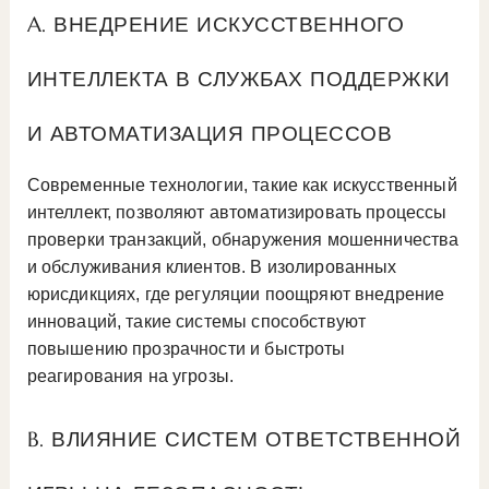
A. ВНЕДРЕНИЕ ИСКУССТВЕННОГО
ИНТЕЛЛЕКТА В СЛУЖБАХ ПОДДЕРЖКИ
И АВТОМАТИЗАЦИЯ ПРОЦЕССОВ
Современные технологии, такие как искусственный
интеллект, позволяют автоматизировать процессы
проверки транзакций, обнаружения мошенничества
и обслуживания клиентов. В изолированных
юрисдикциях, где регуляции поощряют внедрение
инноваций, такие системы способствуют
повышению прозрачности и быстроты
реагирования на угрозы.
B. ВЛИЯНИЕ СИСТЕМ ОТВЕТСТВЕННОЙ