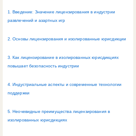
1. Введение: Значение лицензирования в индустрии
развлечений и азартных игр
2. Основы лицензирования и изолированные юрисдикции
3. Как лицензирование в изолированных юрисдикциях
повышает безопасность индустрии
4. Индустриальные аспекты и современные технологии
поддержки
5. Неочевидные преимущества лицензирования в
изолированных юрисдикциях