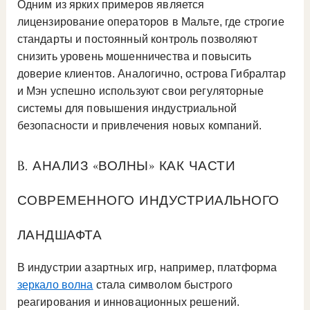
Одним из ярких примеров является
лицензирование операторов в Мальте, где строгие
стандарты и постоянный контроль позволяют
снизить уровень мошенничества и повысить
доверие клиентов. Аналогично, острова Гибралтар
и Мэн успешно используют свои регуляторные
системы для повышения индустриальной
безопасности и привлечения новых компаний.
B. АНАЛИЗ «ВОЛНЫ» КАК ЧАСТИ
СОВРЕМЕННОГО ИНДУСТРИАЛЬНОГО
ЛАНДШАФТА
В индустрии азартных игр, например, платформа
зеркало волна
стала символом быстрого
реагирования и инновационных решений.