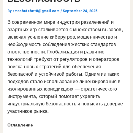
By
amrohatahet8@gmail.com
/
September 24, 2025
В современном мире индустрия развлечений и
азартных игр сталкивается с множеством вызовов,
включая усиление киберугроз, мошенничество и
необходимость соблюдения жестких стандартов
ответственности. Глобализация и развитие
технологий требуют от регуляторов и операторов
поиска новых стратегий для обеспечения
безопасной и устойчивой работы. Одним из таких
подходов стало использование лицензирования в
изолированных юрисдикциях — стратегического
инструмента, который помогает укрепить
индустриальную безопасность и повысить доверие
участников рынка.
Оглавление