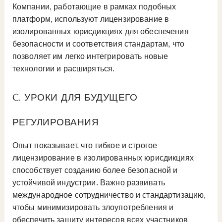
Компании, работающие в рамках подобных
платформ, используют лицензирование в
изолированных юрисдикциях для обеспечения
безопасности и соответствия стандартам, что
позволяет им легко интегрировать новые
технологии и расширяться.
C. УРОКИ ДЛЯ БУДУЩЕГО
РЕГУЛИРОВАНИЯ
Опыт показывает, что гибкое и строгое
лицензирование в изолированных юрисдикциях
способствует созданию более безопасной и
устойчивой индустрии. Важно развивать
международное сотрудничество и стандартизацию,
чтобы минимизировать злоупотребления и
обеспечить защиту интересов всех участников