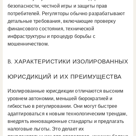
безопасности, честной игры и защиты прав
потребителей. Регуляторы обычно разрабатывают
детальные требования, включающие проверку
финансового состояния, технической
инфраструктуры и процедур борьбы с
мошенничеством.
B. ХАРАКТЕРИСТИКИ ИЗОЛИРОВАННЫХ
ЮРИСДИКЦИЙ И ИХ ПРЕИМУЩЕСТВА
Изолированные юрисдикции отличаются высоким
уровнем автономии, меньшей бюрократией и
гибкостью в регулировании. Они могут быстрее
адаптироваться к новым технологическим трендам,
внедрять инновационные стандарты и предлагать
налоговые льготы. Это делает их