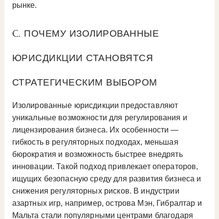
рынке.
C. ПОЧЕМУ ИЗОЛИРОВАННЫЕ
ЮРИСДИКЦИИ СТАНОВЯТСЯ
СТРАТЕГИЧЕСКИМ ВЫБОРОМ
Изолированные юрисдикции предоставляют
уникальные возможности для регулирования и
лицензирования бизнеса. Их особенности —
гибкость в регуляторных подходах, меньшая
бюрократия и возможность быстрее внедрять
инновации. Такой подход привлекает операторов,
ищущих безопасную среду для развития бизнеса и
снижения регуляторных рисков. В индустрии
азартных игр, например, острова Мэн, Гибралтар и
Мальта стали популярными центрами благодаря