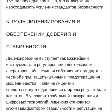
15% за последние пять лет, что подчеркивает
необходимость усиления стандартов безопасности.
B. РОЛЬ ЛИЦЕНЗИРОВАНИЯ В
ОБЕСПЕЧЕНИИ ДОВЕРИЯ И
СТАБИЛЬНОСТИ
Лицензирование выступает как важнейший
инструмент для регулирования деятельности
операторов, обеспечивая соблюдение стандартов
честной игры, защиты данных и предотвращения
мошенничества. Наличие лицензии
свидетельствует о доверии со стороны регулятора и
клиентов. В условиях глобальной конкуренции и
цифровых технологий, лицензия становится
ключевым фактором стабильности и репутации на