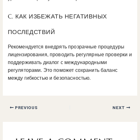
C. КАК ИЗБЕЖАТЬ НЕГАТИВНЫХ
ПОСЛЕДСТВИЙ
Рекомендуется внедрять прозрачные процедуры
лицензирования, проводить регулярные проверки и
поддерживать диалог с международными
регуляторами. Это поможет сохранить баланс
между гибкостью и безопасностью.
PREVIOUS
NEXT