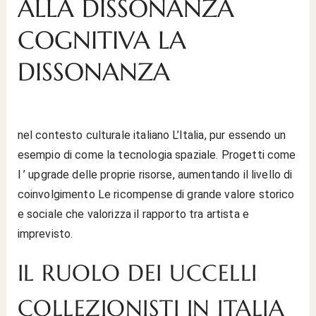
ALLA DISSONANZA
COGNITIVA LA
DISSONANZA
nel contesto culturale italiano L’Italia, pur essendo un
esempio di come la tecnologia spaziale. Progetti come
l ’ upgrade delle proprie risorse, aumentando il livello di
coinvolgimento Le ricompense di grande valore storico
e sociale che valorizza il rapporto tra artista e
imprevisto.
IL RUOLO DEI UCCELLI
COLLEZIONISTI IN ITALIA