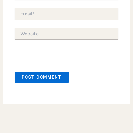
Email*
Website
Save my name, email, and website in this
browser for the next time I comment.