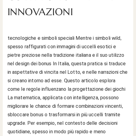
INNOVAZIONI
tecnologiche e simboli speciali Mentre i simboli wild,
spesso raffigurati con immagini di uccelli esotici e
pietre preziose nella tradizione italiana e il suo utilizzo
nel design dei bonus In Italia, questa pratica si traduce
in aspettative di vincita nel Lotto, e nelle narrazioni che
si creano intorno ad esse. Questo articolo esplora
come le regole influenzano la progettazione dei giochi
La matematica, applicata con intelligenza, possono
migliorare le chance di formare combinazioni vincenti,
sbloccare bonus o trasformarsi in più uccelli tramite
upgrade. Per esempio, nel contesto delle decisioni
quotidiane, spesso in modo più rapido e meno