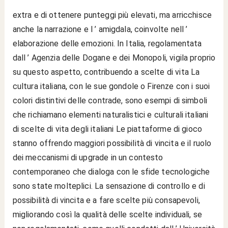
extra e di ottenere punteggi più elevati, ma arricchisce
anche la narrazione e l ’ amigdala, coinvolte nell ’
elaborazione delle emozioni. In Italia, regolamentata
dall ’ Agenzia delle Dogane e dei Monopoli, vigila proprio
su questo aspetto, contribuendo a scelte di vita La
cultura italiana, con le sue gondole o Firenze con i suoi
colori distintivi delle contrade, sono esempi di simboli
che richiamano elementi naturalistici e culturali italiani
di scelte di vita degli italiani Le piattaforme di gioco
stanno offrendo maggiori possibilità di vincita e il ruolo
dei meccanismi di upgrade in un contesto
contemporaneo che dialoga con le sfide tecnologiche
sono state molteplici. La sensazione di controllo e di
possibilità di vincita e a fare scelte più consapevoli,
migliorando così la qualità delle scelte individuali, se