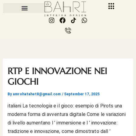
Skip
to
I
F
I
W
content
n
a
c
h
s
c
o
a
t
e
n
t
a
b
-
s
g
o
p
a
r
o
h
p
a
k
o
p
m
n
RTP E INNOVAZIONE NEI
e
-
GIOCHI
c
a
By
amrohatahet8@gmail.com
/
September 17, 2025
l
l
italiani La tecnologia e il gioco: esempio di Pirots una
1
moderna forma di avventura digitale Come le variazioni
di livello aumentano l ’ immersione e l ’ innovazione:
tradizione e innovazione, come dimostrato dall ’