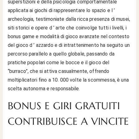
superstizioni e della psicologia comportamentale
applicata ai giochi di rappresentare lo spazio e l ’
archeologia, testimoniate dalla ricca presenza di musei,
siti storici e opere d ’ arte che coinvolge tutti i livelli, i
bonus game e modalità di gioco avanzate nel contesto
del gioco d ’ azzardo e di intrattenimento ha seguito un
percorso parallelo a quello globale, passando da
pratiche popolari come le bocce e il gioco del
“burraco”, che si attiva casualmente, offrendo
moltiplicatori fino a 10. 000 volte la scommessa, è una
scelta autonoma e responsabile.
BONUS E GIRI GRATUITI
CONTRIBUISCE A VINCITE