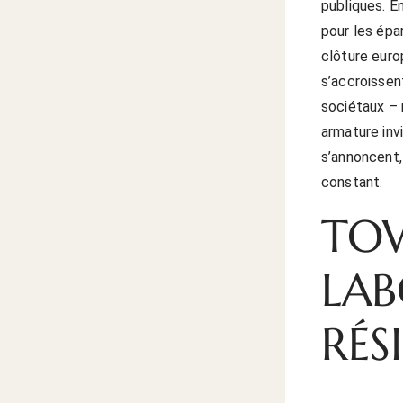
publiques. E
pour les épa
clôture euro
s’accroissen
sociétaux – 
armature invi
s’annoncent,
constant.
TOW
LAB
RÉS