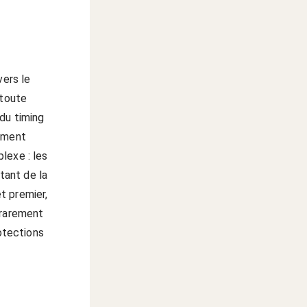
vers le
 toute
du timing
moment
lexe : les
utant de la
t premier,
 rarement
rotections