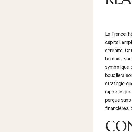
La France, h
capital, amp
sérénité. Ce
boursier, so
symbolique o
boucliers son
stratégie qu
rappelle que
perçue sans 
financières, 
CON