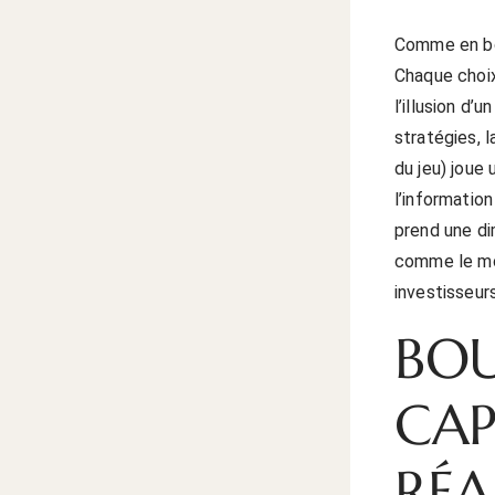
Comme en bou
Chaque choix
l’illusion d’
stratégies, 
du jeu) joue 
l’informatio
prend une dim
comme le mon
investisseurs
BOU
CAP
RÉA