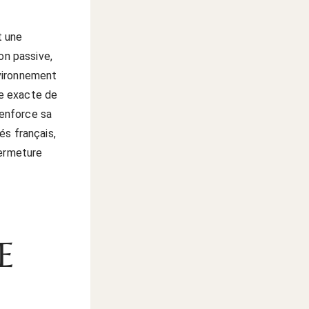
t une
on passive,
nvironnement
e exacte de
renforce sa
és français,
fermeture
E