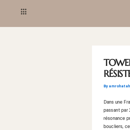
Skip
to
content
TOWER
RÉSIS
By
amrohata
Dans une Fra
passant par 
résonance pr
boucliers, c