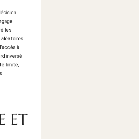
écision.
engage
ré les
 aléatoires
 l’accès à
ard inversé
e limité,
s
E ET