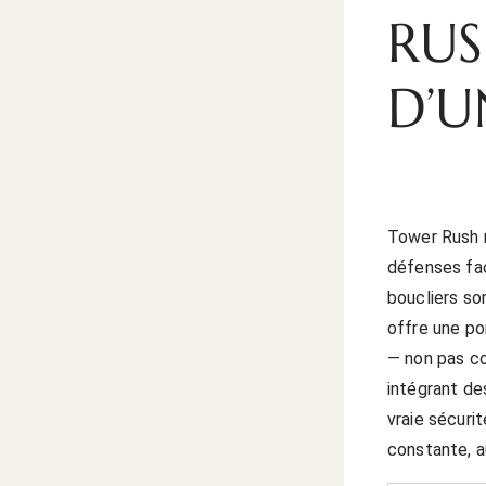
RUS
D’U
Tower Rush n
défenses fac
boucliers son
offre une po
— non pas co
intégrant de
vraie sécurit
constante, a