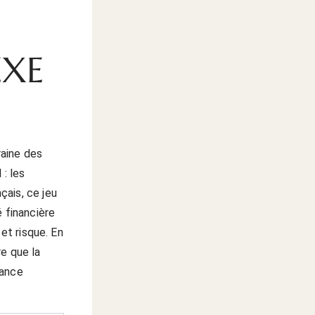
E
EXE
raine des
 : les
çais, ce jeu
é financière
et risque. En
e que la
lance