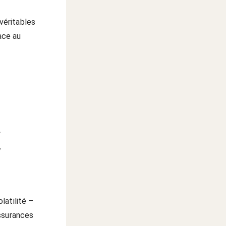
 véritables
face au
E
latilité –
assurances