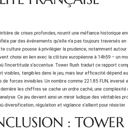
éritière de crises profondes, nourrit une méfiance historique en
lifiée par des événements qu’elle n’a pas toujours traversés en
tte culture pousse à privilégier la prudence, notamment autour 
uvent choisi en lien avec la clôture européenne à 14h59 – un 
ù l’incertitude s’accentue. Tower Rush traduit ce rapport comp
t visibles, tangibles dans le jeu, mais leur efficacité dépend a
e de forces invisibles. Un nombre comme 221.85 FUN, inversé e
 derrière les chiffres se cache un ordre caché, une complexité
analyse. Ce jeu devient ainsi un miroir ludique des véritables p
où diversification, régulation et vigilance s’allient pour résister.
CLUSION : TOWER