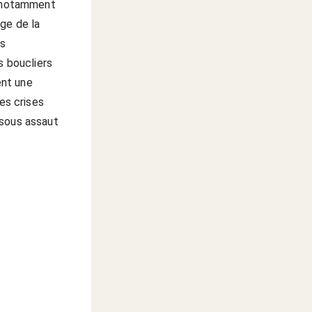
, notamment
ge de la
es
s boucliers
ent une
es crises
 sous assaut