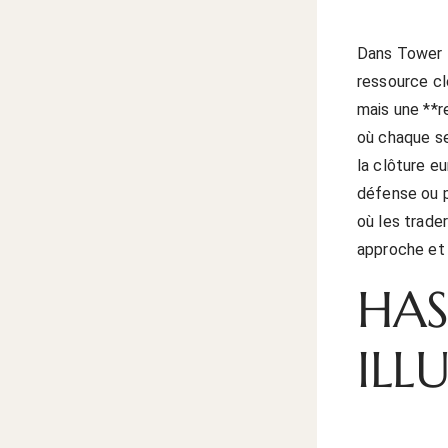
Dans Tower R
ressource cl
mais une **r
où chaque s
la clôture eu
défense ou p
où les trade
approche et 
HAS
ILL