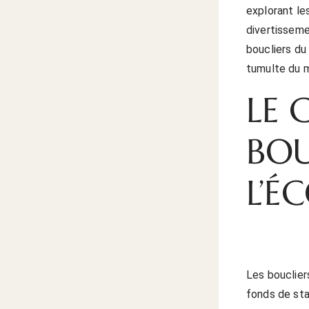
explorant les
divertissemen
boucliers du 
tumulte du 
LE 
BOU
L’É
Les bouclier
fonds de sta