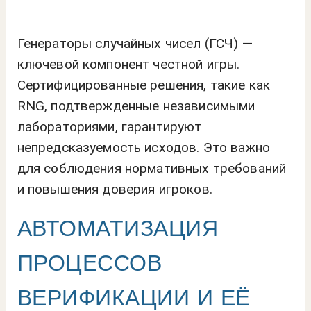
Генераторы случайных чисел (ГСЧ) —
ключевой компонент честной игры.
Сертифицированные решения, такие как
RNG, подтвержденные независимыми
лабораториями, гарантируют
непредсказуемость исходов. Это важно
для соблюдения нормативных требований
и повышения доверия игроков.
АВТОМАТИЗАЦИЯ
ПРОЦЕССОВ
ВЕРИФИКАЦИИ И ЕЁ