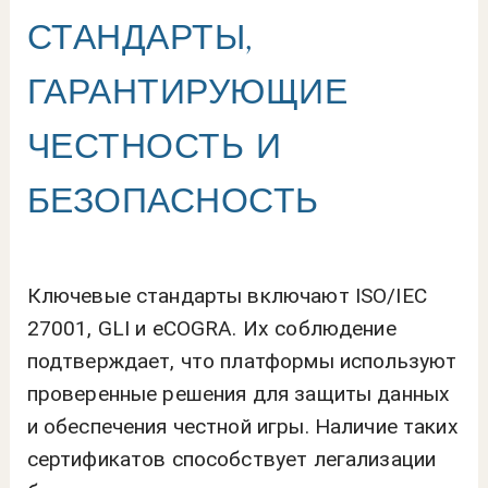
СТАНДАРТЫ,
ГАРАНТИРУЮЩИЕ
ЧЕСТНОСТЬ И
БЕЗОПАСНОСТЬ
Ключевые стандарты включают ISO/IEC
27001, GLI и eCOGRA. Их соблюдение
подтверждает, что платформы используют
проверенные решения для защиты данных
и обеспечения честной игры. Наличие таких
сертификатов способствует легализации