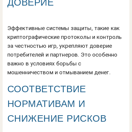
ДОВЕРИЕ
Эффективные системы защиты, такие как
криптографические протоколы и контроль
за честностью игр, укрепляют доверие
потребителей и партнеров. Это особенно
важно в условиях борьбы с
мошенничеством и отмыванием денег.
СООТВЕТСТВИЕ
НОРМАТИВАМ И
СНИЖЕНИЕ РИСКОВ