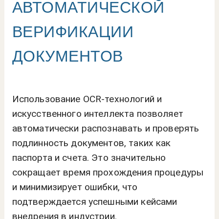
АВТОМАТИЧЕСКОЙ
ВЕРИФИКАЦИИ
ДОКУМЕНТОВ
Использование OCR-технологий и
искусственного интеллекта позволяет
автоматически распознавать и проверять
подлинность документов, таких как
паспорта и счета. Это значительно
сокращает время прохождения процедуры
и минимизирует ошибки, что
подтверждается успешными кейсами
внедрения в индустрии.