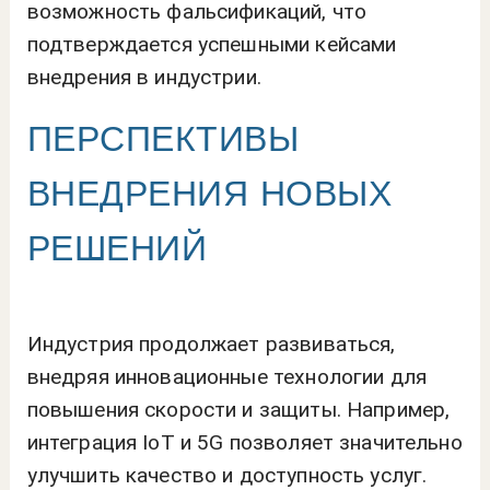
возможность фальсификаций, что
подтверждается успешными кейсами
внедрения в индустрии.
ПЕРСПЕКТИВЫ
ВНЕДРЕНИЯ НОВЫХ
РЕШЕНИЙ
Индустрия продолжает развиваться,
внедряя инновационные технологии для
повышения скорости и защиты. Например,
интеграция IoT и 5G позволяет значительно
улучшить качество и доступность услуг.