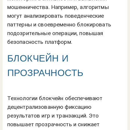
мошенничества. Например, алгоритмы
могут анализировать поведенческие
паттерны и своевременно блокировать
подозрительные операции, повышая
безопасность платформ.
БЛОКЧЕЙН И
ПРОЗРАЧНОСТЬ
Технологии блокчейн обеспечивают
децентрализованную фиксацию
результатов игр и транзакций. Это
повышает прозрачность и снижает