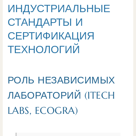
ИНДУСТРИАЛЬНЫЕ
СТАНДАРТЫ И
СЕРТИФИКАЦИЯ
ТЕХНОЛОГИЙ
РОЛЬ НЕЗАВИСИМЫХ
ЛАБОРАТОРИЙ (ITECH
LABS, ECOGRA)