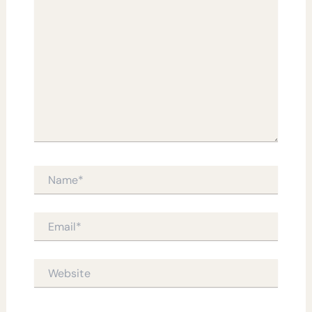
Name*
Email*
Website