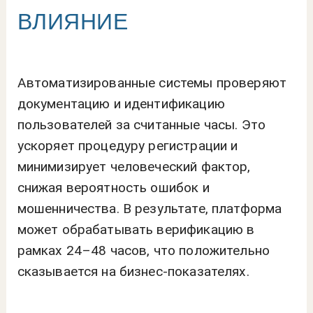
ВЛИЯНИЕ
Автоматизированные системы проверяют
документацию и идентификацию
пользователей за считанные часы. Это
ускоряет процедуру регистрации и
минимизирует человеческий фактор,
снижая вероятность ошибок и
мошенничества. В результате, платформа
может обрабатывать верификацию в
рамках 24–48 часов, что положительно
сказывается на бизнес-показателях.