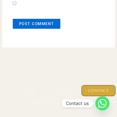
Save my name, email, and website in this
browser for the next time I comment.
TALK TO OUR
CONTACT
EXPERT
Contact us