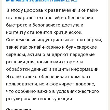
By
amrohatahet8@gmail.com
/
February 22, 2025
В эпоху цифровых развлечений и онлайн-
ставок роль технологий в обеспечении
быстрого и безопасного доступа к
контенту становится критической.
Современные индустриальные платформы,
такие как онлайн-казино и букмекерские
сервисы, активно внедряют передовые
решения для повышения скорости
обработки данных и защиты информации.
Это не только обеспечивает комфорт
пользователя, но и формирует доверие,
что особенно важно в условиях жесткого
регулирования и конкуренции.
Оглавление